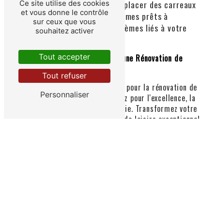
défectueuse ou de remplacer des carreaux
Ce site utilise des cookies
et vous donne le contrôle
endommagés, nous sommes prêts à
sur ceux que vous
résoudre tous les problèmes liés à votre
souhaitez activer
piscine.
Tout accepter
Engagez Plaisance Piscine pour une Rénovation de
Piscine Réussie à Pibrac!
Tout refuser
En choisissant Plaisance Piscine pour la rénovation de
Personnaliser
votre piscine à Pibrac, vous optez pour l'excellence, la
qualité et la satisfaction garantie. Transformez votre
piscine en un lieu de détente et de loisirs exceptionnel
en nous confiant votre projet de rénovation.
Contactez-nous dès aujourd'hui pour discuter de vos
idées et obtenir un devis personnalisé. Plaisance
Piscine est votre partenaire de confiance pour une
rénovation de piscine exceptionnelle à Pibrac.