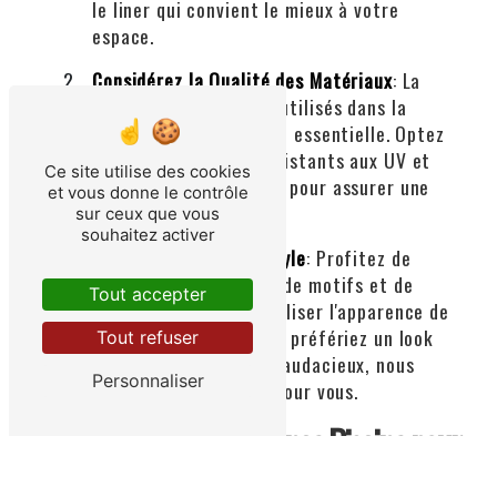
le liner qui convient le mieux à votre
espace.
Considérez la Qualité des Matériaux
: La
qualité des matériaux utilisés dans la
fabrication du
liner
est essentielle. Optez
pour des matériaux résistants aux UV et
Ce site utilise des cookies
aux produits chimiques pour assurer une
et vous donne le contrôle
durabilité maximale.
sur ceux que vous
souhaitez activer
Personnalisez votre Style
: Profitez de
notre sélection variée de motifs et de
Tout accepter
couleurs pour personnaliser l'apparence de
votre piscine. Que vous préfériez un look
Tout refuser
moderne, classique ou audacieux, nous
Personnaliser
avons le
liner
parfait pour vous.
Pourquoi Choisir Plaisance Piscine pour
votre
Liner Piscine
à Tournefeuille?