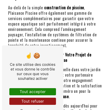
Au-delà de la simple
construction de piscine
,
Plaisance Piscine offre également une gamme de
services complémentaires pour garantir que votre
espace aquatique soit parfaitement intégré à votre
environnement. Cela comprend l'aménagement
paysager, l'installation de systèmes de filtration de
pointe et la maintenance continue pour assurer la
longévité de votre investissement.
Contactez Plaisance Piscine pour Votre Projet de
Construction de Piscine à Toulouse
Ce site utilise des cookies
Si vous rêvez d'une oasis personnelle dans votre jardin
et vous donne le contrôle
sur ceux que vous
à Toulouse, Plaisance Piscine est votre partenaire
souhaitez activer
idéal pour concrétiser ce rêve. Notre engagement
envers la qualité, la personnalisation et la satisfaction
du client fait de nous le choix numéro un pour la
Tout accepter
construction de piscines à Toulouse
.
Tout refuser
N'attendez plus, contactez-nous dès aujourd'hui pour