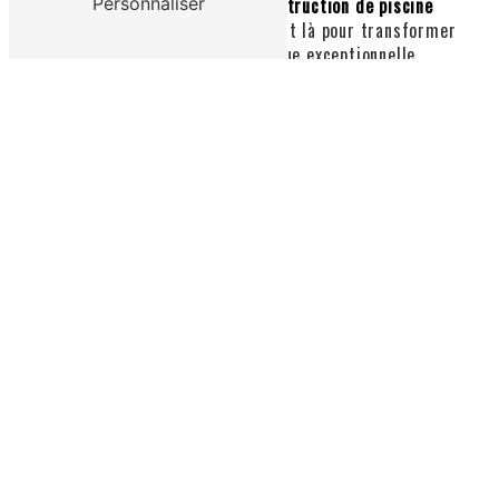
discuter de votre projet de
construction de piscine
Personnaliser
sur mesure
. Plaisance Piscine est là pour transformer
vos idées en une réalité aquatique exceptionnelle.
En savoir plus
Contactez-nous