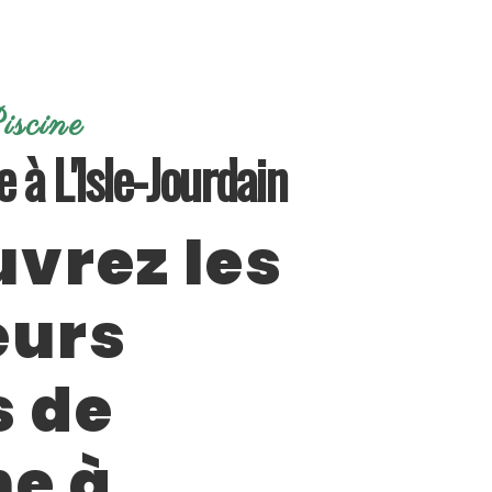
iscine
e à L'Isle-Jourdain
vrez les
eurs
s de
ne à