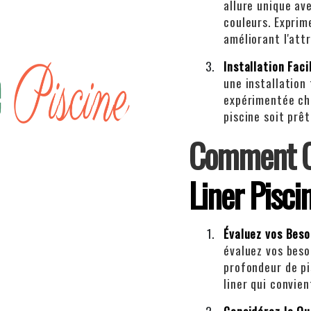
allure unique av
couleurs. Exprim
améliorant l'attr
Installation Faci
une installation 
expérimentée che
piscine soit prê
Comment Ch
Liner Pisci
Évaluez vos Beso
évaluez vos beso
profondeur de pi
liner qui convie